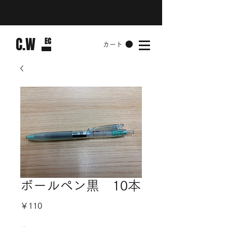
​C.W
​EC
カート
ボールペン黒 10本
価
￥110
格