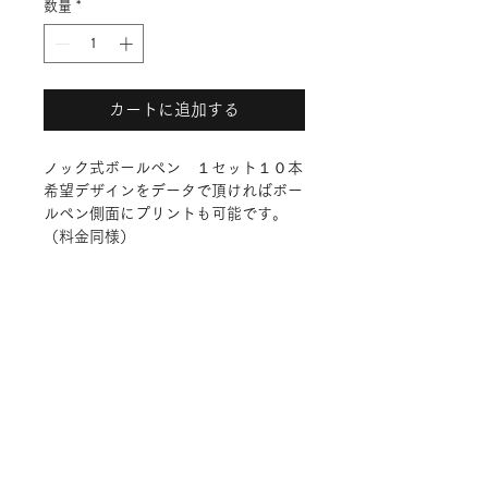
数量
*
カートに追加する
ノック式ボールペン　１セット１０本
希望デザインをデータで頂ければボー
ルペン側面にプリントも可能です。
（料金同様）
ショップ
よくある質問
ブログ
個人情報保護方針
Culus Works について
​特定商取引法に基づく表記
​お問い合わせ