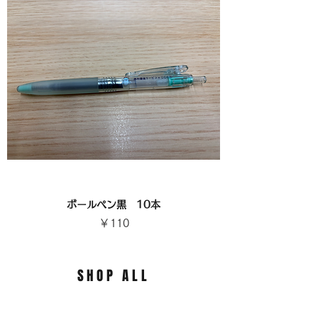
ボールペン黒 10本
価格
￥110
SHOP ALL