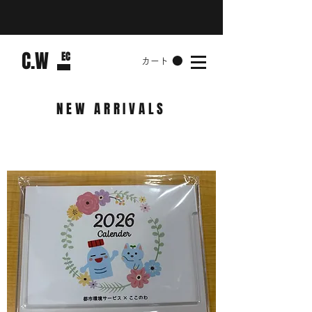
​C.W
​EC
カート
NEW ARRIVALS